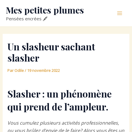
Aller
Mes petites plumes
au
Mai
contenu
Pensées encrées 🖋
Men
Un slasheur sachant
slasher
Par
Odile
/
19 novembre 2022
Slasher : un phénomène
qui prend de l’ampleur.
Vous cumulez plusieurs activités professionnelles,
ou vous brûlez d’envie de le faire? Alors vous êtes un