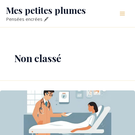
Aller
Mes petites plumes
au
Mai
contenu
Pensées encrées 🖋
Men
Non classé