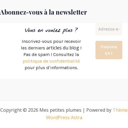
:
Abonnez-vous à la newsletter
ces
maux
féminins
Vous en voulez plus ?
que
Inscrivez-vous pour recevoir
personne
articles du blog
les derniers
!
n’écoute
Pas de spam ! Consultez la
politique de confidentialité
pour plus d’informations.
Copyright © 2026 Mes petites plumes | Powered by
Thème
WordPress Astra